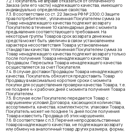
7.2. Покупатель не вправе отказаться от оплаченного
Заказа (или его части) надлежащего качества, имеющего
индивидуально определённые свойства.
КАТАЛОГ
КОНТАКТЫ
7.3. В соответствии со ст. 22 Закона РФ № 2300;О Защите
Акне
+ 7 (921) 368-77-27
прав потребителей;, уплаченная Покупателем сумма за
Товар ненадлежащего качества подлежит возврату
Пигментация
Telegram
Покупателю в течение 10 календарных дней с момента
Жирный блеск/черные
предъявления соответствующего требования. На
WhatsApp
точки
некоторые группы Товаров срок возврата денежных
Instagram*
средств может быть увеличен в связи установлением
Повышенная
характера несоответствия Товара установленным
чувствительность
стандартам качества. Уплаченная Покупателем сумма за
Розацеа
Товар ненадлежащего качества подлежит возврату только
после получения Товара ненадлежащего качества
Обезвоженность
Продавцом. Пересылка Товара ненадлежащего качества
Морщины/антиэйдж
осуществляется за счет Покупателя.
7.4. В случае доставки Продавцом Товара ненадлежащего
Отечность
качества, Покупатель обязуется предоставить Товар
Продавцу в максимально короткие сроки с момента
ПОКУПАТЕЛЯМ
покупки для осуществления проверки качества Товара, т.е.
Договор оферты
не позднее 4-х рабочих дней с момента получения Товара
Политика
Доставка
Покупателем.
конфиденциальности
7.5. В случае если Покупателю передается Товар с
Оплата
Разработка сайта
нарушением условий Договора, касающихся количества,
Обо мне
ассортимента, качества, комплектности, упаковки Товара,
Покупатель может не позднее 14 дней после получения
Акции
Товара известить Продавца об этих нарушениях.
7.6. В соответствии с п.3;Перечня непродовольственных
товаров надлежащего качества, не подлежащих возврату
или обмену на аналогичный товар других размера, формы,
Индивидуальный предприниматель