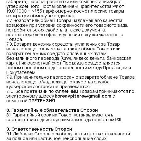
габарита, фасона, расцветки или комплектации&quot;,
Шеина Светлана Александровна
утвержденного Постановлением Правительства РФ от
ИНН 563001548799
19.01.1998 г. № 55 парфюмерно-косметические товары
ОГРНИП 324784700094953
возврату и обмену не подлежат.
7.7. Возврат или обмен Товара надлежащего качества
возможен при условии сохранности его товарного вида,
*Признан экстремистской организацией и
запрещен на территории РФ
потребительских свойств, а также документа,
подтверждающего факт и условия покупки указанного
Товара.
7.8. Возврат денежных средств, уплаченных за Товар
ненадлежащего качества, а также обмен Товара или
возврат денежных средств, оплаченных путем
безналичного перевода (QIWI, яндекс деньги, банковская
карта) на расчетный счет Продавца осуществляется
любым способом по договоренности между Продавцом и
Покупателем
7.9. Применительно к вопросам о возврате/обмене Товара
ненадлежащего/надлежащего качества служба
курьерской доставки не привлекается.
7.10. Все претензии по купленным Товарам принимаются по
электронному адресу
koreavpitere@gmail.com
с
пометкой
ПРЕТЕНЗИЯ
8. Гарантийные обязательства Сторон
8.1. Гарантийный срок на Товар, устанавливается в
соответствии с действующим законодательством РФ.
9. Ответственность Сторон
9.1. Любая из Сторон освобождается от ответственности
за полное или частичное неисполнение своих