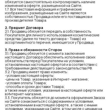
обязуется самостоятельно контролировать наличие
изменений в оферте, размещенной на Сайте.
1.7. Вся текстовая информация и графические
изображения, размещенные на Сайте являются
собственностью Продавца и/или его поставщиков и
производителей Товара.
2. Предмет Договора
2.1. Продавец обязуется передать в собственность
Покупателя для личного использования косметические
средства (далее по тексту договора - Товар) из
ассортиментного перечня, имеющегося у Продавца.
3. Права и обязанности Сторон
3.1. Продавец обязуется с момента заключения
настоящего Договора обеспечить исполнение своих
обязательств перед Покупателем на условиях,
установленных настоящей офертой и в соответствии с
требованиями действующего законодательства РФ.
3.2. Продавец имеет право изменять:
-условия настоящей оферты;
-цены на Товар, указанные в Интернет- магазине;
-условия оплаты Товара;
-способы и сроки доставки Товара;
а также иные условия, указанные в настоящей оферте или
в Интернет-магазине.
3.3. Покупатель обязуется до момента оформления Заказа
на Сайте ознакомиться с содержанием и условиями,
установленными в настоящей оферте, а также с иными
условиями, указанными на Сайте, в том числе с ценами на