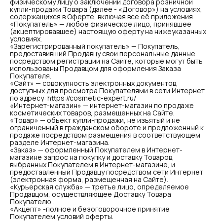
физическому лицу о заключении договора розничной
купли-продажи Товара (далее - «Договор») на условиях,
содержащихся в Оферте, включая все её приложения.
«Покупатель» — любое физическое лицо, принявшее
(акцептировавшее) настоящую оферту на нижеуказанных
условиях.
«Зарегистрированный покупатель» — Покупатель,
предоставивший Продавцу свои персональные данные
посредством регистрации на Сайте, которые могут быть
использованы Продавцом для оформления Заказа
Покупателя.
«Сайт» — совокупность электронных документов,
доступных для просмотра Покупателями в сети Интернет
по адресу: https://cosmetic-expert.ru/
«Интернет-магазин» — интернет-магазин по продаже
косметических товаров, размещенных на Сайте.
«Товар» — объект купли-продажи, не изъятый и не
ограниченный в гражданском обороте и предложенный к
продаже посредством размещения в соответствующем
разделе Интернет-магазина.
«Заказ» — оформленный Покупателем в Интернет-
магазине запрос на покупку и доставку Товаров,
выбранных Покупателем в Интернет-магазине, и
предоставленный Продавцу посредством сети Интернет
(электронная форма, размещенная на Сайте).
«Курьерская служба» — третье лицо, определяемое
Продавцом, осуществляющее Доставку Товара
Покупателю .
«Акцепт» -полное и безоговорочное принятие
Покупателем условий оферты.