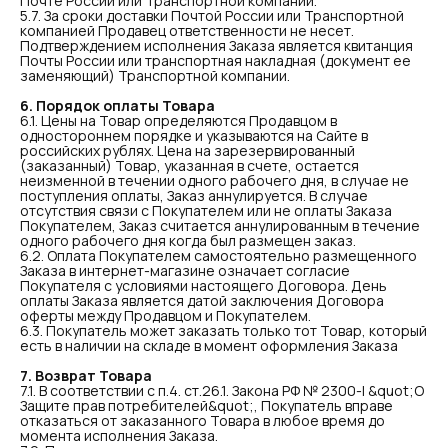
Почте России или Транспортной компании.
5.7. За сроки доставки Почтой России или Транспортной
компанией Продавец ответственности не несет.
Подтверждением исполнения Заказа является квитанция
Почты России или транспортная накладная (документ ее
заменяющий) Транспортной компании.
6. Порядок оплаты Товара
6.1. Цены на Товар определяются Продавцом в
одностороннем порядке и указываются на Сайте в
российских рублях. Цена на зарезервированный
(заказанный) Товар, указанная в счете, остается
неизменной в течении одного рабочего дня, в случае не
поступления оплаты, Заказ аннулируется. В случае
отсутствия связи с Покупателем или не оплаты Заказа
Покупателем, Заказ считается аннулированным в течение
одного рабочего дня когда был размещен заказ.
6.2. Оплата Покупателем самостоятельно размещенного
Заказа в интернет-магазине означает согласие
Покупателя с условиями настоящего Договора. День
оплаты Заказа является датой заключения Договора
оферты между Продавцом и Покупателем.
6.3. Покупатель может заказать только тот Товар, который
есть в наличии на складе в момент оформления Заказа
7. Возврат Товара
7.1. В соответствии с п.4. ст.26.1. Закона РФ № 2300-I &quot;О
ПРОСТО ЛЮБИ СЕБЯ
Защите прав потребителей&quot;, Покупатель вправе
отказаться от заказанного Товара в любое время до
Все права защищены. Интернет-магазин
момента исполнения Заказа.
уходовой косметики