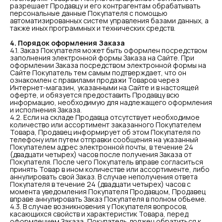
разрешает Продавцу и его контрагентам обрабатывать
персональные данные Покупателя с помощью
автоматизированных систем управления базами данных, а
также иных программных и технических средств.
4. Порядок оформления Заказа
4.1. Заказ Покупателя может быть оформлен посредством
заполнения электронной формы Заказа на Сайте. При
оформлении Заказа посредством электронной формы на
Сайте Покупатель тем самым подтверждает, что он
ознакомлен с правилами продажи Товаров через
Интернет-магазин, указанными на Сайте и в настоящей
оферте, и обязуется предоставить Продавцу всю
информацию, необходимую для надлежащего оформления
и исполнения Заказа.
4.2. Если на складе Продавца отсутствует необходимое
количество или ассортимент заказанного Покупателем
Товара, Продавец информирует об этом Покупателя по
телефону или путем отправки сообщения на указанный
Покупателем адрес электронной почты, в течение 24
(двадцати четырех) часов после получения Заказа от
Покупателя. После чего Покупатель вправе согласиться
принять Товар в ином количестве или ассортименте, либо
аннулировать свой Заказ. В случае неполучения ответа
Покупателя в течение 24 (двадцати четырех) часов с
момента уведомления Покупателя Продавцом, Продавец
вправе аннулировать Заказ Покупателя в полном объеме.
4.3. В случае возникновения у Покупателя вопросов,
касающихся свойств и характеристик Товара, перед
оформлением Заказа, Покупатель должен обратиться к