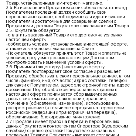
Товар, установленными в Интернет- магазине.
3.4. Во исполнение Продавцом своих обязательств перед
Покупателем последний должен сообщить свои
персональные данные, необходимые для идентификации
Покупателя и достаточные для совершения сделки с
Продавцом и доставки Покупателю заказанного им Товара.
3.5.Покупатель обязуется:
-оплатить заказанный Товар и его доставку на условиях
настоящей оферты.
-соблюдать условия, установленные в настоящей оферте,
а также иные условия, указанные на Сайте.
-Покупатель обязуется принять этот Товар и оплатить на
условиях, предусмотренных настоящим Договором.
-Контролировать изменение условий оферты .
3.6. Принимая (акцептируя) настоящую оферту,
Покупатель подтверждает свое согласие и разрешает
Продавцу) обрабатывать свои персональные данные, в том
числе: фамилию, имя, отчество; адрес доставки, телефон
для связи с Покупателем, адрес электронной почты, адрес
проживания. Под обработкой персональных данных в
настоящей оферте понимается сбор вышеуказанных
данных, систематизация, накопление, хранение,
уточнение (обновление, изменение), использование,
распространение (в том числе передача на территории
Российской Федерации и трансграничная передача),
обезличивание, блокирование, уничтожение.
3.7. Продавец имеет право на передачу персональных
данных Покупателя контрагентам Оператора (Курьерским
службам) с целью доставки Покупателю заказанных
последним Товаров. Покупатель выражает согласие и