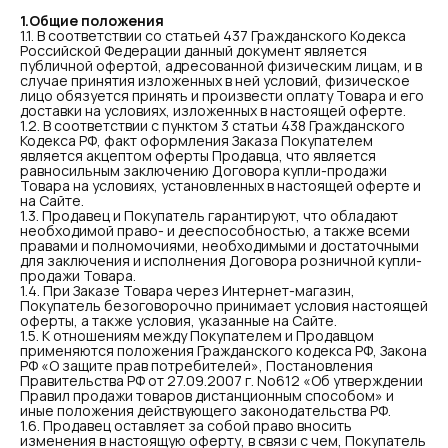
1.Общие положения
1.1. В соответствии со статьей 437 Гражданского Кодекса
Российской Федерации данный документ является
публичной офертой, адресованной физическим лицам, и в
случае принятия изложенных в ней условий, физическое
лицо обязуется принять и произвести оплату Товара и его
доставки на условиях, изложенных в настоящей оферте.
1.2. В соответствии с пунктом 3 статьи 438 Гражданского
Кодекса РФ, факт оформления Заказа Покупателем
является акцептом оферты Продавца, что является
равносильным заключению Договора купли-продажи
Товара на условиях, установленных в настоящей оферте и
на Сайте.
1.3. Продавец и Покупатель гарантируют, что обладают
необходимой право- и дееспособностью, а также всеми
правами и полномочиями, необходимыми и достаточными
для заключения и исполнения Договора розничной купли-
продажи Товара.
1.4. При Заказе Товара через Интернет-магазин,
Покупатель безоговорочно принимает условия настоящей
оферты, а также условия, указанные на Сайте.
1.5. К отношениям между Покупателем и Продавцом
применяются положения Гражданского кодекса РФ, Закона
РФ «О защите прав потребителей», Постановления
Правительства РФ от 27.09.2007 г. No612 «Об утверждении
Правил продажи товаров дистанционным способом» и
иные положения действующего законодательства РФ.
1.6. Продавец оставляет за собой право вносить
изменения в настоящую оферту, в связи с чем, Покупатель