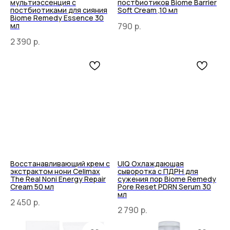
мультиэссенция с
постбиотиков Biome Barrier
постбиотиками для сияния
Soft Cream ,10 мл
Biome Remedy Essence 30
790
р.
мл
2 390
р.
Восстанавливающий крем с
UIQ Охлаждающая
экстрактом нони Celimax
сыворотка с ПДРН для
The Real Noni Energy Repair
сужения пор Biome Remedy
Cream 50 мл
Pore Reset PDRN Serum 30
мл
2 450
р.
2 790
р.