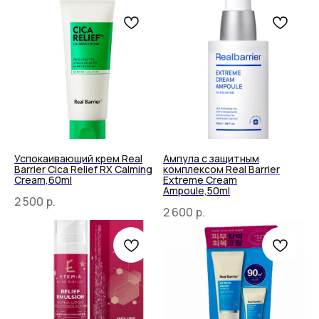
Успокаивающий крем Real
Ампула с защитным
Barrier Cica Relief RX Calming
комплексом Real Barrier
Cream,60ml
Extreme Cream
Ampoule,50ml
2 500
р.
2 600
р.