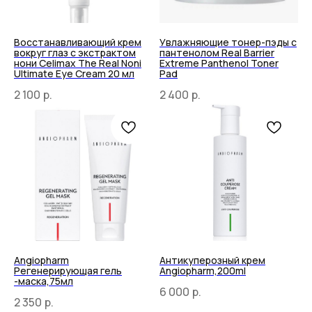
Восстанавливающий крем
Увлажняющие тонер-пэды с
вокруг глаз с экстрактом
пантенолом Real Barrier
нони Celimax The Real Noni
Extreme Panthenol Toner
Ultimate Eye Cream 20 мл
Pad
2 100
р.
2 400
р.
Angiopharm
Антикуперозный крем
Регенерирующая гель
Angiopharm,200ml
-маска,75мл
6 000
р.
2 350
р.