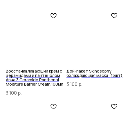
Восстанавливающий крем с
Дой-пакет Skinosophy
церамидами и пантенолом
охлаждающая маска (15шт)
Anua 3 Ceramide Panthenol
3 100
р.
Moisture Barrier Cream,100мл
3 100
р.