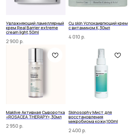
Увлажняющий ламеллярный
Cu skin Успокаивпющий крем
крем Real Barrier extreme
с витамином К,30мл
cream light,50ml
4 010
р.
2 900
р.
Maklive Активная Сыворотка
Skinosophy Мист для
«ROSACEA THERAPY»,30мл
восстановления
микробиома кожи,100ml
2 950
р.
2 400
р.