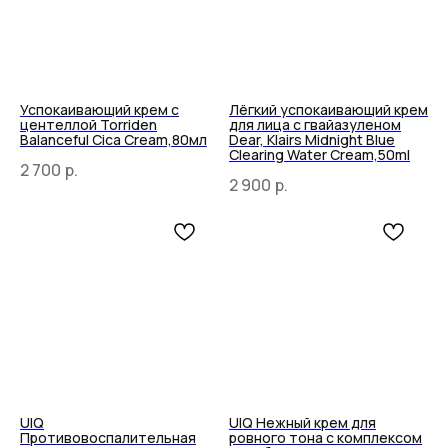
Успокаивающий крем с
Лёгкий успокаивающий крем
центеллой Torriden
для лица с гвайазуленом
Balanceful Cica Cream,80мл
Dear, Klairs Midnight Blue
Сlearing Water Cream,50ml
2 700
р.
2 900
р.
UIQ
UIQ Нежный крем для
Противовоспалительная
ровного тона с комплексом