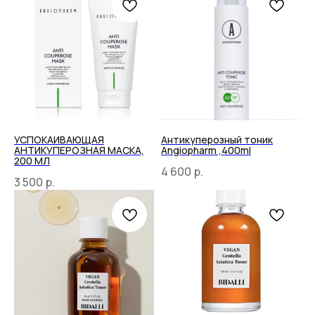
УСПОКАИВАЮЩАЯ
Антикуперозный тоник
АНТИКУПЕРОЗНАЯ МАСКА,
Angiopharm ,400ml
200 МЛ
4 600
р.
3 500
р.