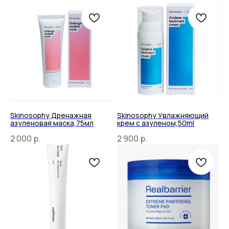
Skinosophy Дренажная
Skinosophy Увлажняющий
азуленовая маска,75мл
крем с азуленом,50ml
2 000
р.
2 900
р.