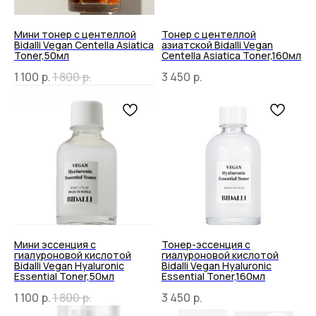
Мини тонер с центеллой
Тонер с центеллой
Bidalli Vegan Centella Asiatica
азиатской Bidalli Vegan
Toner,50мл
Centella Asiatica Toner,160мл
1 100
р.
1 800
р.
3 450
р.
Мини эссенция с
Тонер-эссенция с
гиалуроновой кислотой
гиалуроновой кислотой
Bidalli Vegan Hyaluronic
Bidalli Vegan Hyaluronic
Essential Toner,50мл
Essential Toner,160мл
1 100
р.
1 800
р.
3 450
р.