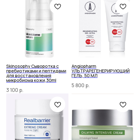
Skinosophy Сыворотка с
Angiopharm
пребиотиками и пептидами
УЛЬТРАРЕГЕНЕРИРУЮЩИЙ
для восстановления
ГЕЛЬ, 50 МЛ
микробиома кожи,30ml
5 800
р.
3 100
р.