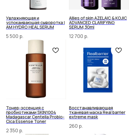
Индивидуальный предприниматель
Шеина Светлана Александровна
Увлажняющая и
Allies of skin AZELAIC & KOJIC
успокаивающая сыворотка I
ADVANCED CLARIFYING
ИНН 563001548799
AM HYDRO HEAL SERUM
SERUM,30ml
ОГРНИП 324784700094953
5 500
р.
12 700
р.
*Признан экстремистской организацией и
запрещен на территории РФ
Тонер-эссенция с
Восстанавливающая
пробиотиками SKIN1004
тканевая маска Real barrier
Madagascar Centella Probio-
extreme mask
Cica Essense Toner
260
р.
2 350
р.